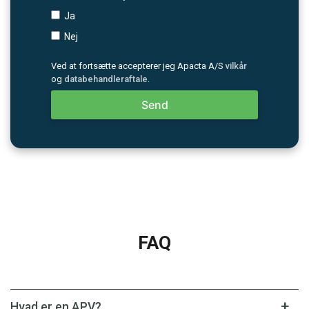
Ja
Nej
Ved at fortsætte accepterer jeg Apacta A/S
vilkår
og
databehandleraftale
.
Send
FAQ
Hvad er en APV?