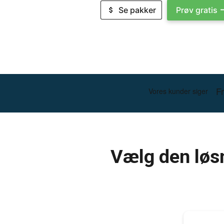
Se pakker
Prøv gratis
Vælg den løs