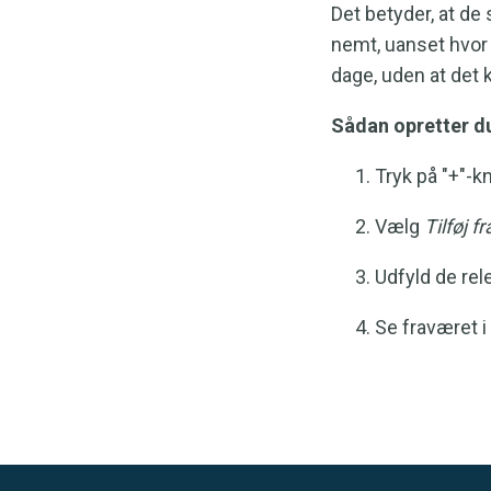
Det betyder, at de
nemt, uanset hvor 
dage, uden at det k
Sådan opretter du
Tryk på "+"-k
Vælg
Tilføj f
Udfyld de rel
Se fraværet 