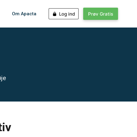
Om Apacta
Log ind
Prøv Gratis
øje
tiv