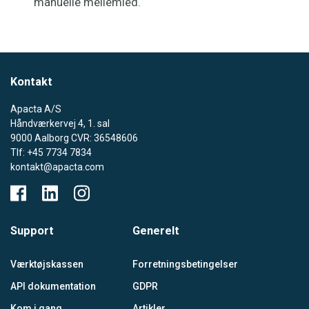
manuelle mellemled.
Kontakt
Apacta A/S
Håndværkervej 4, 1. sal
9000 Aalborg CVR: 36548606
Tlf: +45 7734 7834
kontakt@apacta.com
Support
Generelt
Værktøjskassen
Forretningsbetingelser
API dokumentation
GDPR
Kom i gang
Artikler