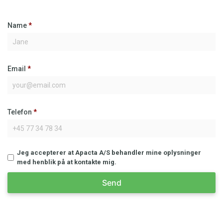
Name
*
Email
*
Telefon
*
Jeg accepterer at Apacta A/S behandler mine oplysninger
med henblik på at kontakte mig.
Send