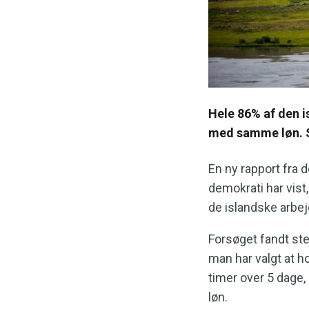
Hele 86% af den i
med samme løn. S
En ny rapport fra
demokrati har vist
de islandske arbej
Forsøget fandt st
man har valgt at h
timer over 5 dage
løn.