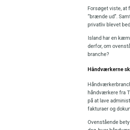
Forsøget viste, at
“brænde ud”. Samt
privatliv blevet be
Island har en kæmp
derfor, om ovenstå
branche?
Håndværkerne ska
Håndværkerbranchen
håndværkere fra T
på at lave adminis
fakturaer og dokum
Ovenstående betyde