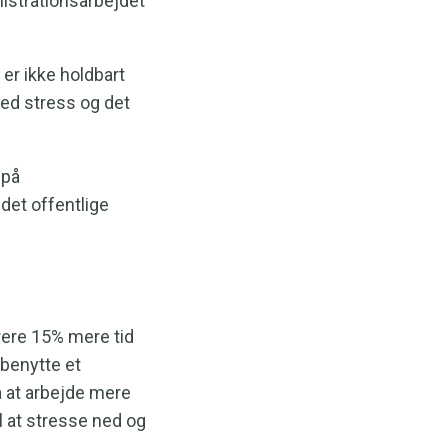
nistrationsarbejdet
 er ikke holdbart
ed stress og det
 på
det offentlige
rere 15% mere tid
 benytte et
å at arbejde mere
il at stresse ned og