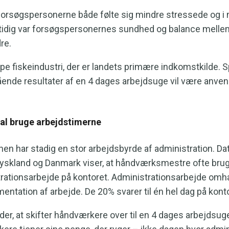
 forsøgspersonerne både følte sig mindre stressede og i m
idig var forsøgspersonernes sundhed og balance melle
dre.
e fiskeindustri, der er landets primære indkomstkilde. 
ende resultater af en 4 dages arbejdsuge vil være anvend
l bruge arbejdstimerne
 har stadig en stor arbejdsbyrde af administration. Data
yskland og Danmark viser, at håndværksmestre ofte bruge
trationsarbejde på kontoret. Administrationsarbejde omh
entation af arbejde. De 20% svarer til én hel dag på konto
r, at skifter håndværkere over til en 4 dages arbejdsuge