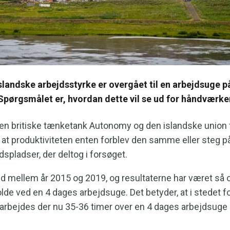
slandske arbejdsstyrke er overgået til en arbejdsuge p
pørgsmålet er, hvordan dette vil se ud for håndværke
 den britiske tænketank Autonomy og den islandske union 
, at produktiviteten enten forblev den samme eller steg p
dspladser, der deltog i forsøget.
ed mellem år 2015 og 2019, og resultaterne har været så 
olde ved en 4 dages arbejdsuge. Det betyder, at i stedet f
, arbejdes der nu 35-36 timer over en 4 dages arbejdsu