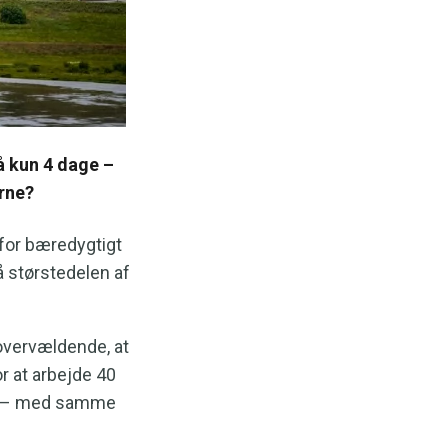
å kun 4 dage –
rne?
for bæredygtigt
å størstedelen af
overvældende, at
or at arbejde 40
ge – med samme