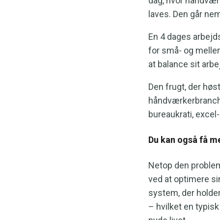
dag, hvor håndværk
laves. Den går nem
En 4 dages arbejds
for små- og melle
at balance sit arbej
Den frugt, der høs
håndværkerbranche
bureaukrati, excel
Du kan også få me
Netop den problem
ved at optimere si
system, der holder
– hvilket en typisk