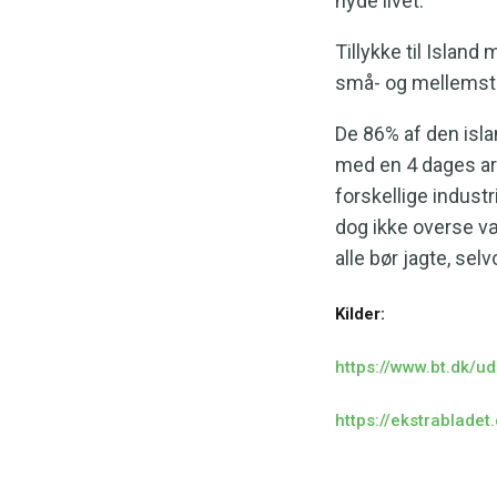
nyde livet.
Tillykke til Islan
små- og mellemstor
De 86% af den isla
med en 4 dages arb
forskellige indust
dog ikke overse vær
alle bør jagte, sel
Kilder:
https://www.bt.dk/
https://ekstrablade