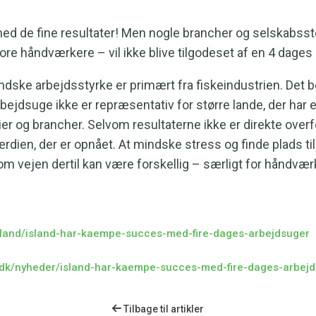
d med de fine resultater! Men nogle brancher og selskabs
e håndværkere – vil ikke blive tilgodeset af en 4 dages
ndske arbejdsstyrke er primært fra fiskeindustrien. Det b
ejdsuge ikke er repræsentativ for større lande, der har e
rier og brancher. Selvom resultaterne ikke er direkte over
dien, der er opnået. At mindske stress og finde plads til l
vom vejen dertil kan være forskellig – særligt for håndvær
udland/island-har-kaempe-succes-med-fire-dages-arbejdsuger
t.dk/nyheder/island-har-kaempe-succes-med-fire-dages-arbej
Tilbage til artikler