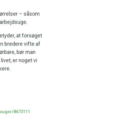
størrelser – såsom
 arbejdsuge.
etyder, at forsøget
n bredere vifte af
førbare, bør man
ivet, er noget vi
kere.
dsuger/8673111