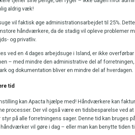
ere tjener sine penge, der ryger – ikke dagen hvor admi
lig aldrig væk!
uge vil faktisk øge administrationsarbejdet til 25%. Dette
mstore håndværkere, da de stadig vil opleve problemer m
ds- og privatliv.
tes ved en 4 dages arbejdsuge i Island, er ikke overførbar
n – med mindre den administrative del af forretningen, 
-ark og dokumentation bliver en mindre del af hverdagen.
re tid
stilling kan Apacta hjælpe med! Håndværkere kan faktu
ne processer. Der vil også være en tidsbesparelse ved at
 styr på alle forretningens sager. Denne tid kan bruges p
 håndværker vil gøre i dag – eller man kan benytte tiden t