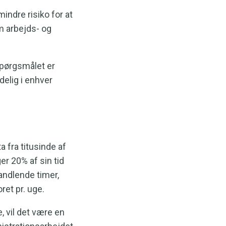
indre risiko for at
m arbejds- og
Spørgsmålet er
elig i enhver
 fra titusinde af
r 20% af sin tid
andlende timer,
ret pr. uge.
, vil det være en