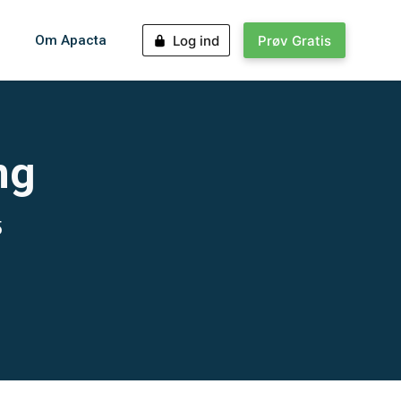
Om Apacta
Log ind
Prøv Gratis
ng
5